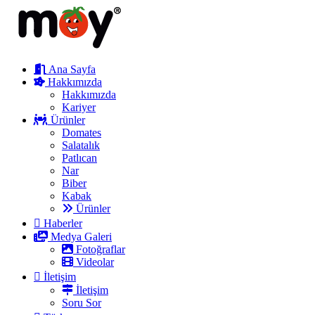
Ana Sayfa
Hakkımızda
Hakkımızda
Kariyer
Ürünler
Domates
Salatalık
Patlıcan
Nar
Biber
Kabak
Ürünler
Haberler
Medya Galeri
Fotoğraflar
Videolar
İletişim
İletişim
Soru Sor